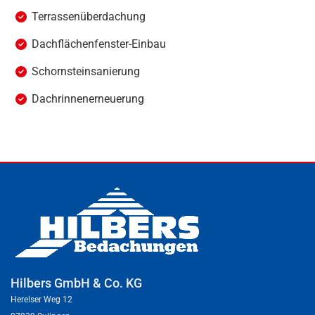
Ter­ras­sen­über­da­chung
Dach­flä­chen­fens­ter-Ein­bau
Schorn­stein­sa­nie­rung
Dach­rin­ne­ner­neue­rung
Hilbers GmbH & Co. KG
Herelser Weg 12